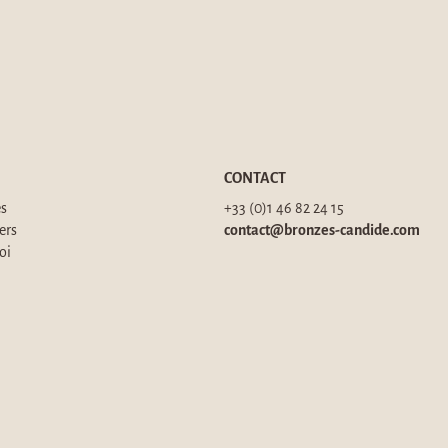
CONTACT
és
+33 (0)1 46 82 24 15
ers
contact@bronzes-candide.com
oi